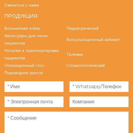
Связаться с нами
ПРОДУКЦИЯ
Больничная койка
Педиатрический
Аксессуары для палат
Консультационный кабинет
пациентов
Носилки и транспортировка
Тележки
пациентов
Операционный стол
Стоматологический
Переводное кресло