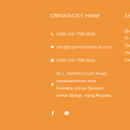
СВЯЗАТЬСЯ С НАМИ
Б
До
0086-158 1788 1668
О 
Пр
info@topmostmedical.com
Но
Св
0086-158 1788 1668
№ 2, Jianshe South Road,
промышленная зона
Санчжоу, улица Лунцзяо,
район Шунде, город Фошань