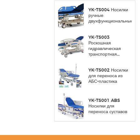
YK-TS004 Носилки
ручные
двухфункциональные
YK-TS003
Роскошная
гидравлическая
транспортная
тележка
YK-TS002 Носилки
для переноса из
АБС-пластика
YK-TS001 ABS
Носилки для
переноса суставов