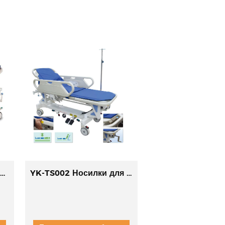
K-TS003 Роскошная гидравлическая транспортная тележка
YK-TS002 Носилки для переноса из АБС-пластика