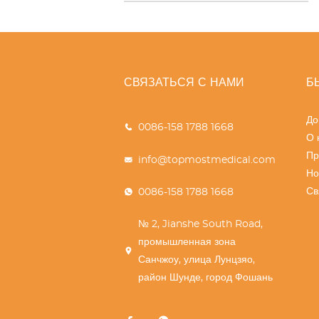
СВЯЗАТЬСЯ С НАМИ
Б
До
0086-158 1788 1668
О 
Пр
info@topmostmedical.com
Но
Св
0086-158 1788 1668
№ 2, Jianshe South Road,
промышленная зона
Санчжоу, улица Лунцзяо,
район Шунде, город Фошань