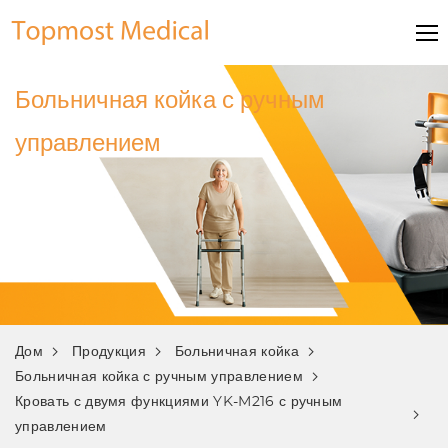
Больничная койка с ручным
управлением
Дом
Продукция
Больничная койка
Больничная койка с ручным управлением
Кровать с двумя функциями YK-M216 с ручным
управлением